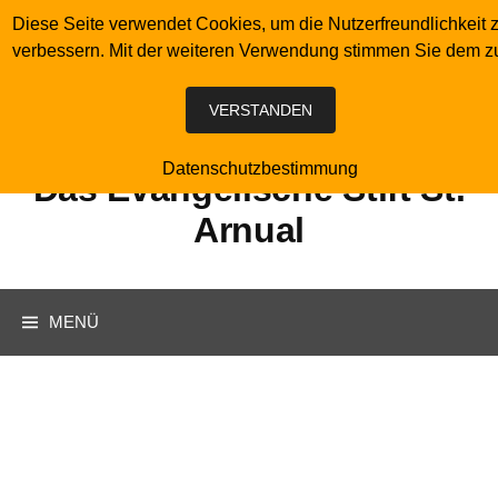
Springe
Diese Seite verwendet Cookies, um die Nutzerfreundlichkeit 
zum
verbessern. Mit der weiteren Verwendung stimmen Sie dem z
Inhalt
VERSTANDEN
Datenschutzbestimmung
Das Evangelische Stift St.
Arnual
Suchen
MENÜ
nach: