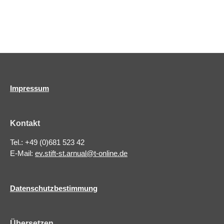
.
n
A
n
g
s
e
i
n
c
S
h
u
t
Impressum
c
e
n
h
-
e
Kontakt
N
u
Tel.: +49 (0)681 523 42
a
n
E-Mail:
ev.stift-st.arnual@t-online.de
v
d
i
A
g
Datenschutzbestimmung
a
n
t
s
i
i
Übersetzen