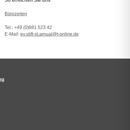
So erreichen Sie uns
Bürozeiten
Tel.: +49 (0)681 523 42
E-Mail:
ev.stift-st.arnual@t-online.de
ng