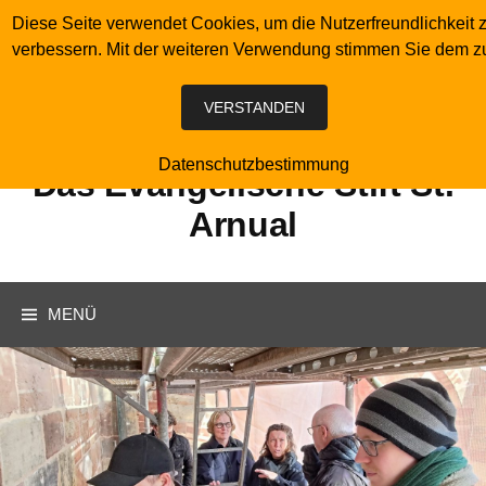
Springe
Diese Seite verwendet Cookies, um die Nutzerfreundlichkeit 
zum
verbessern. Mit der weiteren Verwendung stimmen Sie dem z
Inhalt
VERSTANDEN
Datenschutzbestimmung
Das Evangelische Stift St.
Arnual
Suchen
MENÜ
nach: