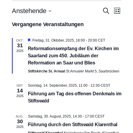
V
Anstehende
V
S
L
U
e
e
I
D
C
S
r
Vergangene Veranstaltungen
a
H
r
T
a
E
t
E
a
n
u
H
Freitag, 31. Oktober, 2025, 18:00
-
20:00
CET
OKT.
n
31
s
e
m
Reformationsempfang der Ev. Kirchen im
r
s
2025
t
w
v
Saarland zum 450. Jubiläum der
a
o
t
ä
Reformation an Saar und Blies
r
l
a
h
g
Stiftskirche St. Arnual
St.Arnualer Markt 5, Saarbrücken
t
e
l
l
h
u
e
o
t
Sonntag, 14. September, 2025, 11:00
-
12:30
CEST
SEP.
n
b
n
14
e
u
Führung am Tag des offenen Denkmals im
g
2025
.
n
Stiftswald
n
A
n
g
s
Samstag, 30. August, 2025, 14:30
-
17:00
CEST
AUG.
e
30
i
Führung durch den Stiftswald Klarenthal
n
2025
c