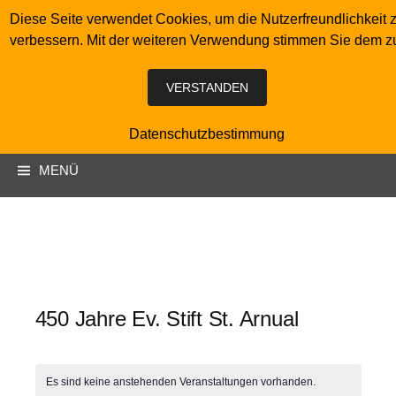
Springe
Diese Seite verwendet Cookies, um die Nutzerfreundlichkeit 
zum
verbessern. Mit der weiteren Verwendung stimmen Sie dem z
Inhalt
Das Evangelische Stift St.
VERSTANDEN
Arnual
Datenschutzbestimmung
Suchen
MENÜ
nach:
450 Jahre Ev. Stift St. Arnual
Es sind keine anstehenden Veranstaltungen vorhanden.