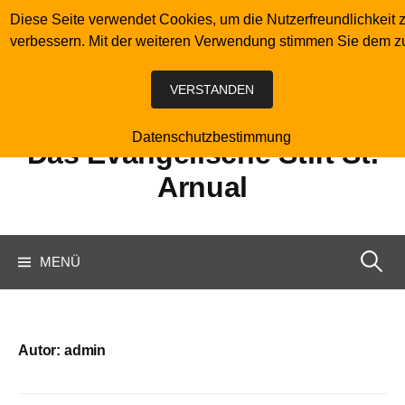
Springe
Diese Seite verwendet Cookies, um die Nutzerfreundlichkeit 
zum
verbessern. Mit der weiteren Verwendung stimmen Sie dem z
Inhalt
VERSTANDEN
Datenschutzbestimmung
Das Evangelische Stift St.
Arnual
Suchen
MENÜ
nach:
Autor:
admin