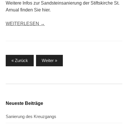
Weitere Infos zur Sandsteinsanierung der Stiftskirche St.
Arnual finden Sie hier.
WEITERLESEN →
Seitennummerierung
« Zurück
Weiter »
der
Beiträge
Neueste Beiträge
Sanierung des Kreuzgangs